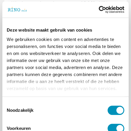
Wat brengt de toekomst voor ABC/CoMBI-
methode?
De ABC/CoMBI-methode wordt momenteel
verder onderzocht (zie hieronder). ‘Er lopen
Deze website maakt gebruik van cookies
verschillende studies naar de effectiviteit en
bredere toepassing ervan,’ zegt Peter. Zijn
We gebruiken cookies om content en advertenties te
belangrijkste advies aan professionals? ‘Volg de
personaliseren, om functies voor social media te bieden
training, haha! Dit is geen puur theoretische
en om ons websiteverkeer te analyseren. Ook delen we
methode, maar een praktische aanpak waarin je
informatie over uw gebruik van onze site met onze
met je eigen casuïstiek aan de slag gaat. Het
partners voor social media, adverteren en analyse. Deze
belangrijkste is dat je je bewust bent van je
partners kunnen deze gegevens combineren met andere
eigen invloed: hoe je reageert, heeft altijd effect
informatie die u aan ze heeft verstrekt of die ze hebben
op het gedrag van de ander. Door die kennis
verzameld op basis van uw gebruik van hun services.
goed toe te passen, kunnen we het aantal
escalaties verminderen en de kwaliteit van zorg
T
verbeteren.’
Noodzakelijk
o
e
Ben je benieuwd naar de ABC/CoMBI-methode
s
en wat dit voor jou of jouw team kan
Voorkeuren