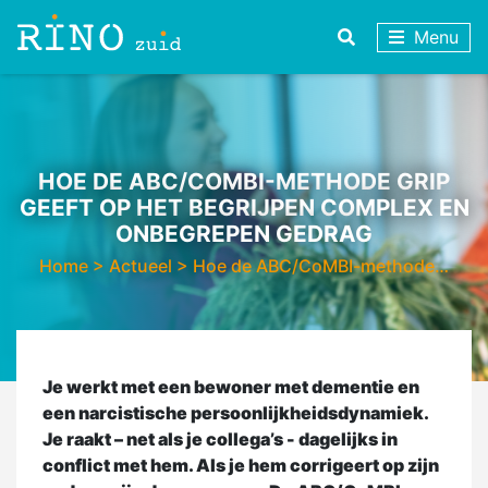
Menu
HOE DE ABC/COMBI-METHODE GRIP
GEEFT OP HET BEGRIJPEN COMPLEX EN
ONBEGREPEN GEDRAG
Home
>
Actueel
>
Hoe de ABC/CoMBI-methode…
Je werkt met een bewoner met dementie en
een narcistische persoonlijkheidsdynamiek.
Je raakt – net als je collega’s - dagelijks in
conflict met hem. Als je hem corrigeert op zijn