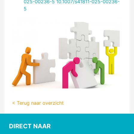
025-00236-5
10.1007/s41811-025-00236-
5
< Terug naar overzicht
DIRECT NAAR