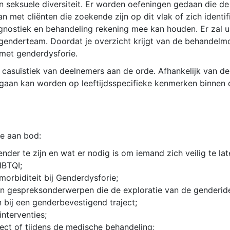
 seksuele diversiteit. Er worden oefeningen gedaan die de 
an met cliënten die zoekende zijn op dit vlak of zich ident
diagnostiek en behandeling rekening mee kan houden. Er zal
nderteam. Doordat je overzicht krijgt van de behandelmoge
 met genderdysforie.
 casuïstiek van deelnemers aan de orde. Afhankelijk van d
gaan kan worden op leeftijdsspecifieke kenmerken binnen d
e aan bod:
er te zijn en wat er nodig is om iemand zich veilig te lat
HBTQI;
morbiditeit bij Genderdysforie;
 gespreksonderwerpen die de exploratie van de genderiden
bij een genderbevestigend traject;
nterventies;
ect of tijdens de medische behandeling;