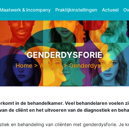
Maatwerk & Incompany
Praktijkinstellingen
Actueel
Ov
GENDERDYSFORIE
Home
>
Actueel
>
Genderdysforie
orkomt in de behandelkamer. Veel behandelaren voelen zi
an de cliënt en het uitvoeren van de diagnostiek en beha
stiek en behandeling van cliënten met genderdysforie. Je kr