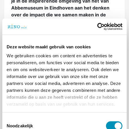
je in de inspirerende omgeving van het Van
Abbemuseum in Eindhoven aan het denken
over de impact die we samen maken in de
zorg.
Naast de keynotes staan er workshops en
ervaringsverhalen op het programma, een
Deze website maakt gebruik van cookies
prijsuitreiking (daarover later meer) en uiteraard
We gebruiken cookies om content en advertenties te
is er uitgebreid ruimte om je collega's uit het
personaliseren, om functies voor social media te bieden
werkveld weer te ontmoeten.
en om ons websiteverkeer te analyseren. Ook delen we
Er is slechts plaats voor 100 deelnemers, dus
informatie over uw gebruik van onze site met onze
ben er snel bij. Kijk voor meer informatie en
partners voor social media, adverteren en analyse. Deze
aanmelden op:
www.rinozuid.nl/congres
. Of
partners kunnen deze gegevens combineren met andere
klik op onderstaande button.
informatie die u aan ze heeft verstrekt of die ze hebben
verzameld op basis van uw gebruik van hun services.
Meer informatie & aanmelden
T
Noodzakelijk
o