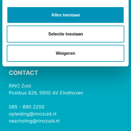
DIRECT NAAR
e
l
Bij- & Nascholing
Alles toestaan
e
Opleidingen
c
Maatwerk & Incompany
t
Selectie toestaan
RINO Premium
i
Herregistratie
e
Weigeren
RINO Caribbean
CONTACT
RINO Zuid
Postbus 826, 5600 AV Eindhoven
085 - 890 2200
opleiding@rinozuid.nl
nascholing@rinozuid.nl