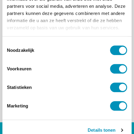
partners voor social media, adverteren en analyse. Deze
partners kunnen deze gegevens combineren met andere
informatie die u aan ze heeft verstrekt of die ze hebben
verzameld op basis van uw gebruik van hun services.
T
Noodzakelijk
o
e
s
Voorkeuren
t
e
m
Statistieken
m
i
Marketing
n
< Terug naar overzicht
g
s
Details tonen
s