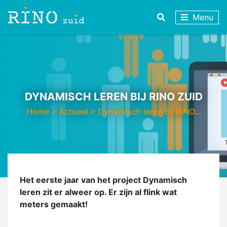
Menu
DYNAMISCH LEREN BIJ RINO ZUID
Home
>
Actueel
>
Dynamisch leren bij RINO…
Het eerste jaar van het project Dynamisch
leren zit er alweer op. Er zijn al flink wat
meters gemaakt!