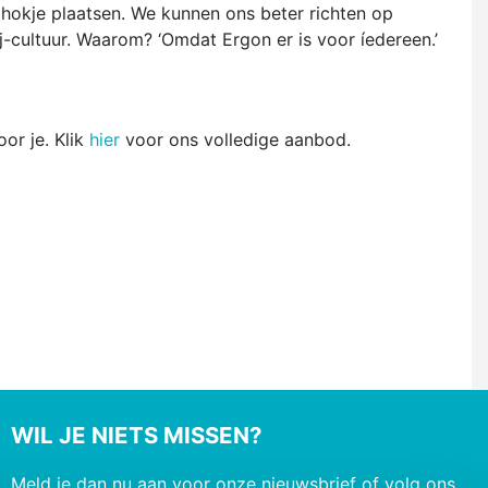
 hokje plaatsen. We kunnen ons beter richten op
j-cultuur. Waarom? ‘Omdat Ergon er is voor íedereen.’
or je. Klik
hier
voor ons volledige aanbod.
WIL JE NIETS MISSEN?
Meld je dan nu aan voor onze nieuwsbrief of volg ons