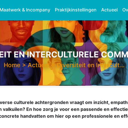
Maatwerk & Incompany
Praktijkinstellingen
Actueel
Ov
EIT EN INTERCULTURELE COM
Home
>
Actueel
>
Diversiteit en Intercult…
rse culturele achtergronden vraagt om inzicht, empathi
en valkuilen? En hoe zorg je voor een passende en effect
 concrete handvatten om hier op een professionele en ef