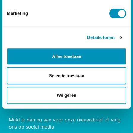
m
RINO Caribbean
i
Marketing
n
CONTACT
g
s
RINO Zuid
Details tonen
s
Postbus 826, 5600 AV Eindhoven
e
l
Alles toestaan
085 - 890 2200
e
opleiding@rinozuid.nl
c
nascholing@rinozuid.nl
t
Selectie toestaan
i
Opleidingslocaties
e
Weigeren
WIL JE NIETS MISSEN?
Meld je dan nu aan voor onze nieuwsbrief of volg
ons op social media