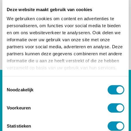
Op diverse locaties (Utrecht, Amsterdam,
Deze website maakt gebruik van cookies
Sittard) worden de volgende films getoond en
besproken:
l’Avenir
,
Muidhond
,
Eternal
We gebruiken cookies om content en advertenties te
sunshine of the spotless mind
,
Plus que
personaliseren, om functies voor social media te bieden
jamais,
Una mujer fantastica
,
Bleu
.
en om ons websiteverkeer te analyseren. Ook delen we
informatie over uw gebruik van onze site met onze
Zie voor verdere informatie:
Psychoanalyse en
partners voor social media, adverteren en analyse. Deze
Film najaar 2023
partners kunnen deze gegevens combineren met andere
< Terug naar overzicht
informatie die u aan ze heeft verstrekt of die ze hebben
verzameld op basis van uw gebruik van hun services.
DIRECT NAAR
T
Noodzakelijk
o
Bij- & Nascholing
e
Opleidingen
s
Voorkeuren
Maatwerk & Incompany
t
RINO Premium
e
Herregistratie
m
Statistieken