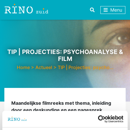
Menu
TIP | PROJECTIES: PSYCHOANALYSE &
FILM
Home
>
Actueel
>
TIP | Projecties: psycho…
Maandelijkse filmreeks met thema, inleiding
door een deskundige en een nagesprek.
Het thema van deze reeks is: Alleen (zijn).