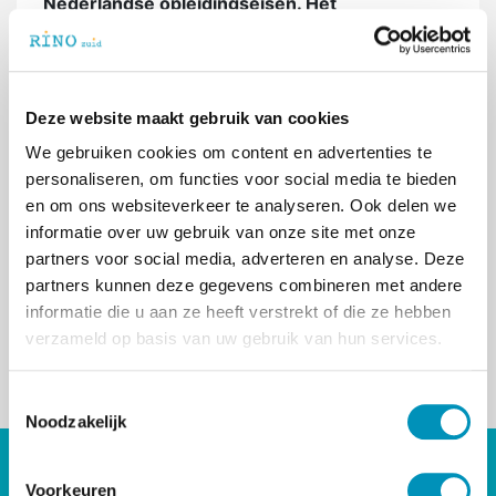
Nederlandse opleidingseisen. Het
opleidingsniveau, eventueel in combinatie met
relevante werkervaring, moet gelijk zijn aan die
van een Nederlandse zorgverlener. Een mooi
voorbeeld uit de praktijk.
Deze website maakt gebruik van cookies
We gebruiken cookies om content en advertenties te
RINO Zuid, Eindhoven, verzorgt jaarlijks de
personaliseren, om functies voor social media te bieden
opleidingsmodule Transculturele Hulpverlening
en om ons websiteverkeer te analyseren. Ook delen we
als onderdeel van de postmasteropleiding tot
informatie over uw gebruik van onze site met onze
Orthopedagoog-Generalist. 25 mei 2016
partners voor social media, adverteren en analyse. Deze
organiseert RINO Zuid de Transculturele
partners kunnen deze gegevens combineren met andere
Hulpverlening Themadag Asielzoekers en
informatie die u aan ze heeft verstrekt of die ze hebben
Vluchtelingen. Meld u aan op
verzameld op basis van uw gebruik van hun services.
aanmelding@rinozuid.nl
< Terug naar overzicht
T
Noodzakelijk
o
e
DIRECT NAAR
s
Voorkeuren