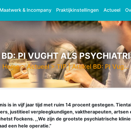
Maatwerk & Incompany
Praktijkinstellingen
Actueel
Ov
L BD: PI VUGHT ALS PSYCHIATR
Home
>
Actueel
>
TIP | Artikel BD: PI Vug…
s is in vijf jaar tijd met ruim 14 procent gestegen. Tien
s, justitieel verpleegkundigen, vaktherapeuten, artsen e
etst Fockens. ,,We zijn de grootste psychiatrische klin
aad een hele operatie.”