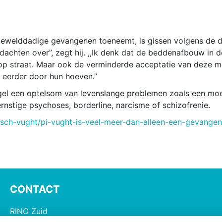
gewelddadige gevangenen toeneemt, is gissen volgens de di
achten over”, zegt hij. ,,Ik denk dat de beddenafbouw in 
p straat. Maar ook de verminderde acceptatie van deze me
eerder door hun hoeven.”
gel een optelsom van levenslange problemen zoals een moeil
rnstige psychoses, borderline, narcisme of schizofrenie.
sch-vught/pi-vught-is-veel-meer-dan-alleen-een-gevangen
CONTACT
RINO Zuid