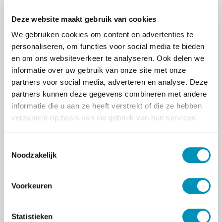
De Nederlandse Psychoanalytische Vereniging
(NPaV) verzorgt een door de International
Deze website maakt gebruik van cookies
Psychoanalytical Association (IPA) erkende
We gebruiken cookies om content en advertenties te
opleiding tot psychoanalyticus voor
personaliseren, om functies voor social media te bieden
volwassenen en kinderen /jeugdigen. Doel van
en om ons websiteverkeer te analyseren. Ook delen we
deze opleiding is het zelfstandig kunnen
informatie over uw gebruik van onze site met onze
verrichten van zowel psychoanalyses als ook
partners voor social media, adverteren en analyse. Deze
van psychotherapie “on analytic lines”.
partners kunnen deze gegevens combineren met andere
informatie die u aan ze heeft verstrekt of die ze hebben
Tot de opleiding kunnen worden toegelaten:
verzameld op basis van uw gebruik van hun services.
zij die in het bezit zijn van een relevante
BIG-registratie (psychiaters, klinisch
T
psychologen, psychotherapeuten) of
Noodzakelijk
o
daartoe in opleiding zijn.
e
artsen en GZ-psychologen. Voor hen is het
s
een vereiste dat eventuele hiaten in kennis
Voorkeuren
t
en ervaring moeten worden aangevuld.
e
m
Statistieken
Voor de opleiding is het verplicht zelf in