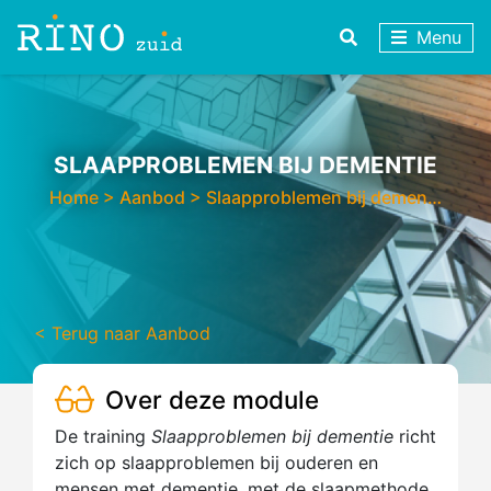
Menu
SLAAPPROBLEMEN BIJ DEMENTIE
Home
>
Aanbod
>
Slaapproblemen bij demen…
< Terug naar Aanbod
Over deze module
De training
Slaapproblemen bij dementie
richt
zich op slaapproblemen bij ouderen en
mensen met dementie, met de slaapmethode