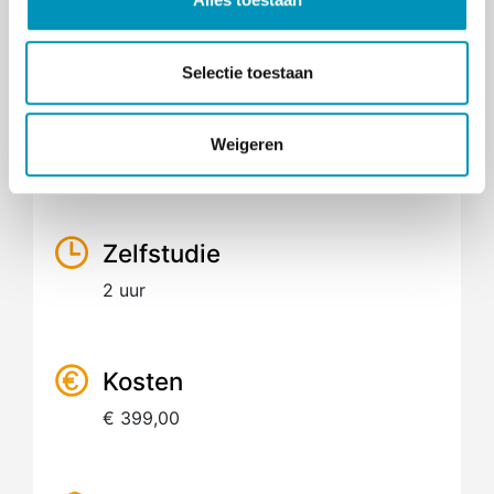
e
(NS) Nascholing
c
t
Selectie toestaan
i
e
Omvang
Weigeren
6 uur
Zelfstudie
2 uur
Kosten
€ 399,00