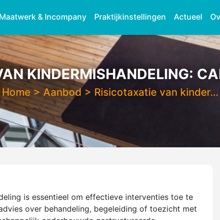
Maatwerk & Incompany
Praktijkinstellingen
Actueel
Ov
VAN KINDERMISHANDELING: CA
Home
>
Aanbod
>
Risicotaxatie van kinder…
eling is essentieel om effectieve interventies toe te
 advies over behandeling, begeleiding of toezicht met