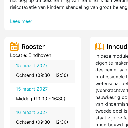
het oog op de bescherming van het kind is een wete
risicotaxatie van kindermishandeling van groot belan
Lees meer
Rooster
Inhoud
Locatie: Eindhoven
In deze modul
eigen te maken.
15 maart 2027
deelnemer aan 
Ochtend (09:30 - 12:30)
professionele 
wetenschappel
15 maart 2027
(veerkrachtver
nauwkeurig oord
Middag (13:30 - 16:30)
van kindermish
tweede doel is
16 maart 2027
staat zijn de 
Ochtend (09:30 - 12:30)
onderbouwd ges