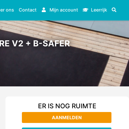
er ons
Contact
Mijn account
Leerrijk
RE V2 + B-SAFER
ER IS NOG RUIMTE
AANMELDEN