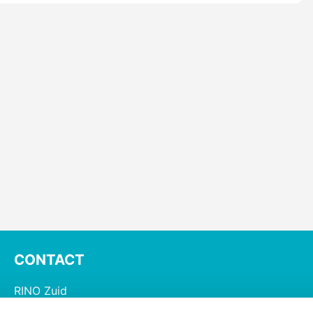
CONTACT
RINO Zuid
Postbus 826, 5600 AV Eindhoven