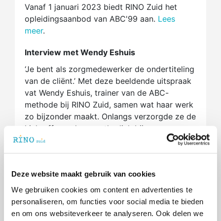
Vanaf 1 januari 2023 biedt RINO Zuid het
opleidingsaanbod van ABC'99 aan.
Lees
meer
.
Interview met Wendy Eshuis
‘Je bent als zorgmedewerker de ondertiteling
van de cliënt.’ Met deze beeldende uitspraak
vat Wendy Eshuis, trainer van de ABC-
methode bij RINO Zuid, samen wat haar werk
zo bijzonder maakt. Onlangs verzorgde ze de
kick-off van deze methodiek bij
Zonnehuisgroep Vlaardingen, waar 80
medewerkers een eerste kennismaking
kregen met deze werkwijze. Wendy deelt
Deze website maakt gebruik van cookies
haar drijfveren, inzichten en hoop voor de
toekomst in een inspirerend gesprek.
Lees
We gebruiken cookies om content en advertenties te
meer.
personaliseren, om functies voor social media te bieden
en om ons websiteverkeer te analyseren. Ook delen we