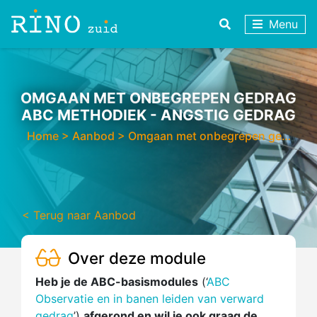
Menu
OMGAAN MET ONBEGREPEN GEDRAG
ABC METHODIEK - ANGSTIG GEDRAG
Home
>
Aanbod
>
Omgaan met onbegrepen ge…
< Terug naar Aanbod
Over deze module
Heb je de ABC-basismodules
(‘
ABC
Observatie en in banen leiden van verward
gedrag
’)
afgerond en wil je ook graag de