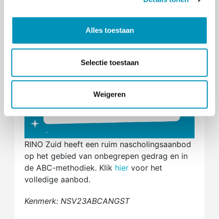
Erkenning Vilans
e
De ABC-methodiek is een door Vilans
l
erkende interventie.
Lees meer
.
Alles toestaan
e
c
t
Selectie toestaan
i
e
Weigeren
RINO Zuid heeft een ruim nascholingsaanbod
op het gebied van onbegrepen gedrag en in
de ABC-methodiek. Klik
hier
voor het
volledige aanbod.
Kenmerk: NSV23ABCANGST