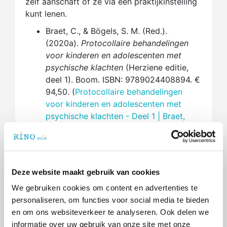
zelf aanschaft of ze via een praktijkinstelling
kunt lenen.
Braet, C., & Bögels, S. M. (Red.).
(2020a).
Protocollaire behandelingen
voor kinderen en adolescenten met
psychische klachten
(Herziene editie,
deel 1). Boom. ISBN: 9789024408894. €
94,50. (
Protocollaire behandelingen
voor kinderen en adolescenten met
psychische klachten - Deel 1 | Braet,
Bögels | 9789024408894 | Boom
)
Braet, C., & Bögels, S. M. (Red.).
(2020b).
Protocollaire behandelingen
voor kinderen en adolescenten met
Deze website maakt gebruik van cookies
psychische klachten
(Herziene editie,
We gebruiken cookies om content en advertenties te
deel 2). Boom. ISBN: 9789024408900.
personaliseren, om functies voor social media te bieden
€ 94,50. (
Protocollaire behandelingen
en om ons websiteverkeer te analyseren. Ook delen we
voor kinderen en adolescenten met
informatie over uw gebruik van onze site met onze
psychische klachten - Deel 2 | Braet,