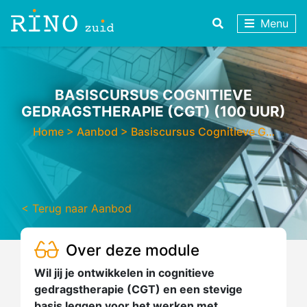
Menu
BASISCURSUS COGNITIEVE
GEDRAGSTHERAPIE (CGT) (100 UUR)
Home
>
Aanbod
>
Basiscursus Cognitieve G…
< Terug naar Aanbod
Over deze module
Wil jij je ontwikkelen in cognitieve
gedragstherapie (CGT) en een stevige
basis leggen voor het werken met