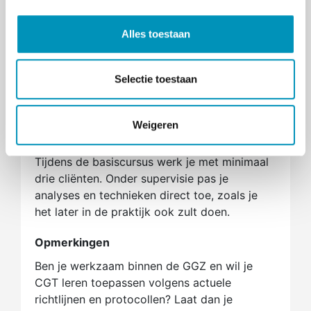
klachten - Deel 1 | Keijsers, Van Minnen,
e
Verbraak, Hoogduin, Emmelkamp |
l
Alles toestaan
9789089537133 | Boom
). **
NB: Uit deel
e
2 en 3 gebruiken we slechts een
c
beperkt gedeelte. Deze boeken hoeven
t
Selectie toestaan
daarom niet per se te worden
i
aangeschaft.
e
Weigeren
Praktijkgericht
Tijdens de basiscursus werk je met minimaal
drie cliënten. Onder supervisie pas je
analyses en technieken direct toe, zoals je
het later in de praktijk ook zult doen.
Opmerkingen
Ben je werkzaam binnen de GGZ en wil je
CGT leren toepassen volgens actuele
richtlijnen en protocollen? Laat dan je