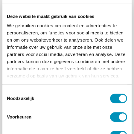
thuiswerk-verbinding.
Een gezellig praktijkpand,
Deze website maakt gebruik van cookies
dependance van
We gebruiken cookies om content en advertenties te
Gezondheidscentrum Reeshof met
personaliseren, om functies voor social media te bieden
duurzame multidisciplinaire
en om ons websiteverkeer te analyseren. Ook delen we
samenwerking.
informatie over uw gebruik van onze site met onze
Allerlei creatieve mogelijkheden om
partners voor social media, adverteren en analyse. Deze
je vak (ook buiten de GGZ om),
partners kunnen deze gegevens combineren met andere
vorm te geven op manieren waar je
informatie die u aan ze heeft verstrekt of die ze hebben
heel blij van wordt. Denk bv in
verzameld op basis van uw gebruik van hun services.
avontuurlijke coaching-kaders, het
maken van tutorials of werken met
e-health/ICT of andere technieken.
T
Noodzakelijk
En vooral ook eigen werkwijzen en
o
ideeën over behandeling en
e
diagnostiek.
s
Voorkeuren
t
Psychologie is een wetenschap, therapie
e
is een ambacht. Voor het mooi uitvoeren